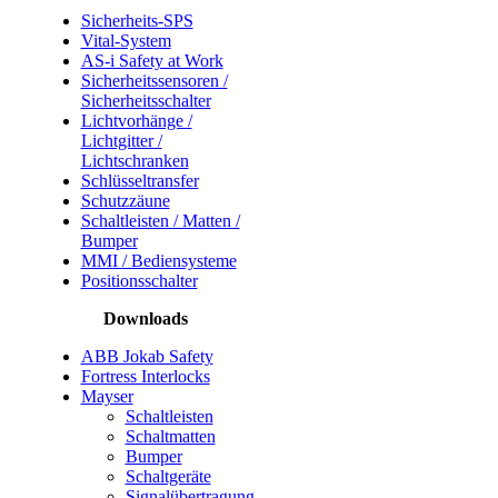
Sicherheits-SPS
Vital-System
AS-i Safety at Work
Sicherheitssensoren /
Sicherheitsschalter
Lichtvorhänge /
Lichtgitter /
Lichtschranken
Schlüsseltransfer
Schutzzäune
Schaltleisten / Matten /
Bumper
MMI / Bediensysteme
Positionsschalter
Downloads
ABB Jokab Safety
Fortress Interlocks
Mayser
Schaltleisten
Schaltmatten
Bumper
Schaltgeräte
Signalübertragung