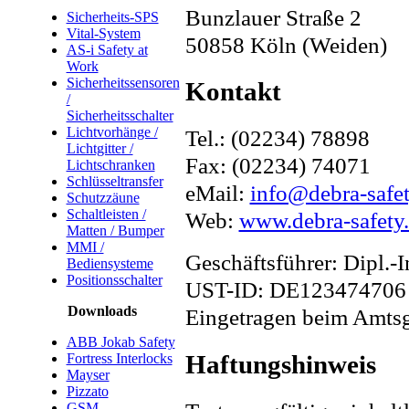
Bunzlauer Straße 2
Sicherheits-SPS
Vital-System
50858 Köln (Weiden)
AS-i Safety at
Work
Sicherheitssensoren
Kontakt
/
Sicherheitsschalter
Lichtvorhänge /
Tel.: (02234) 78898
Lichtgitter /
Fax: (02234) 74071
Lichtschranken
Schlüsseltransfer
eMail:
info@debra-safet
Schutzzäune
Schaltleisten /
Web:
www.debra-safety
Matten / Bumper
MMI /
Geschäftsführer: Dipl.-I
Bediensysteme
Positionsschalter
UST-ID: DE123474706
Downloads
Eingetragen beim Amts
ABB Jokab Safety
Haftungshinweis
Fortress Interlocks
Mayser
Pizzato
GSM