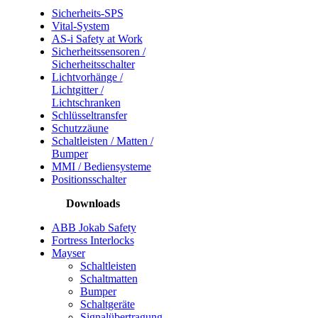
Sicherheits-SPS
Vital-System
AS-i Safety at Work
Sicherheitssensoren /
Sicherheitsschalter
Lichtvorhänge /
Lichtgitter /
Lichtschranken
Schlüsseltransfer
Schutzzäune
Schaltleisten / Matten /
Bumper
MMI / Bediensysteme
Positionsschalter
Downloads
ABB Jokab Safety
Fortress Interlocks
Mayser
Schaltleisten
Schaltmatten
Bumper
Schaltgeräte
Signalübertragung