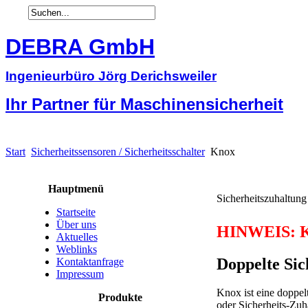
DEBRA GmbH
Ingenieurbüro Jörg Derichsweiler
Ihr Partner für Maschinensicherheit
Start
Sicherheitssensoren / Sicherheitsschalter
Knox
Hauptmenü
Sicherheitszuhaltu
Startseite
Über uns
HINWEIS: KN
Aktuelles
Weblinks
Doppelte Sic
Kontaktanfrage
Impressum
Knox ist eine doppel
Produkte
oder Sicherheits-Zuha