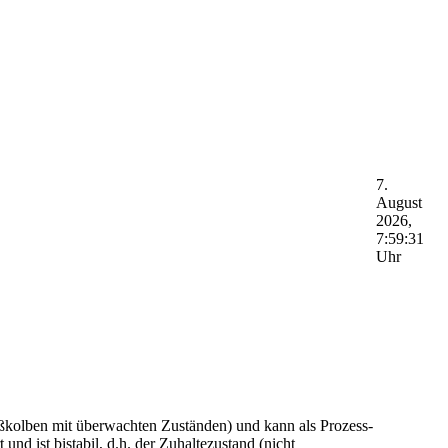
7.
August
2026,
7:59:31
Uhr
ießkolben mit überwachten Zuständen) und kann als Prozess-
nd ist bistabil, d.h. der Zuhaltezustand (nicht