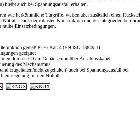
n) bleibt auch bei Spannungsausfall erhalten.
eren wie herkömmliche Türgriffe, weisen aber zusätzlich einen Rückstel
m Notfall. Dank der robusten Konstruktion und der integrierten berührun
r rauhe Einsatzbedingungen.
ltefunktion gemäß PLe / Kat. 4 (EN ISO 13849-1)
ingungen geeignet
tionen durch LED am Gehäuse und über Anschlusskabel
teuerung des Mechanismus
tand (zugehalten/nicht zugehalten) auch bei Spannungsausfall bei
chtentriegelung für den Notfall