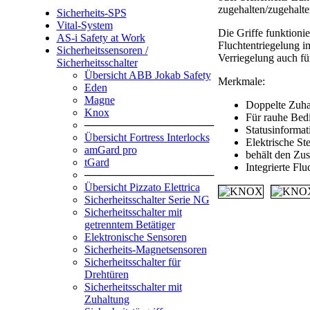
zugehalten/zugehalte
Sicherheits-SPS
Vital-System
Die Griffe funktioni
AS-i Safety at Work
Fluchtentriegelung i
Sicherheitssensoren /
Verriegelung auch fü
Sicherheitsschalter
Übersicht ABB Jokab Safety
Merkmale:
Eden
Magne
Doppelte Zuha
Knox
Für rauhe Bed
─────────────────
Statusinforma
Übersicht Fortress Interlocks
Elektrische S
amGard pro
behält den Zus
tGard
Integrierte Flu
─────────────────
Übersicht Pizzato Elettrica
Sicherheitsschalter Serie NG
Sicherheitsschalter mit
getrenntem Betätiger
Elektronische Sensoren
Sicherheits-Magnetsensoren
Sicherheitsschalter für
Drehtüren
Sicherheitsschalter mit
Zuhaltung