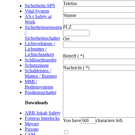
Telefax
Sicherheits-SPS
Vital-System
Strasse
AS-i Safety at
Work
PLZ
Sicherheitssensoren
/
Sicherheitsschalter
Ort
Lichtvorhänge /
Lichtgitter /
Lichtschranken
Betreff
( *)
Schlüsseltransfer
Schutzzäune
Nachricht
( *)
Schaltleisten /
Matten / Bumper
MMI /
Bediensysteme
Positionsschalter
Downloads
ABB Jokab Safety
Fortress Interlocks
You have
characters left.
Mayser
Pizzato
GSM