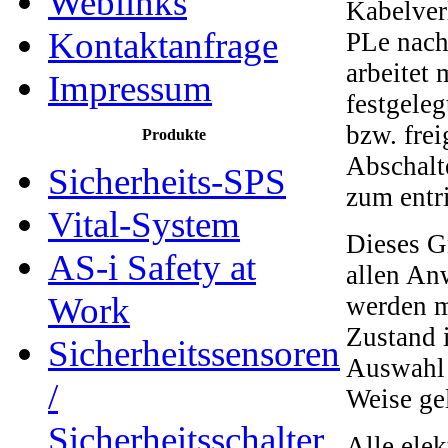
Weblinks
Kabelver
Kontaktanfrage
PLe nach
arbeitet 
Impressum
festgele
bzw. fre
Produkte
Abschalt
Sicherheits-SPS
zum entr
Vital-System
Dieses G
AS-i Safety at
allen An
Work
werden m
Zustand 
Sicherheitssensoren
Auswahl 
/
Weise ge
Sicherheitsschalter
Alle elek