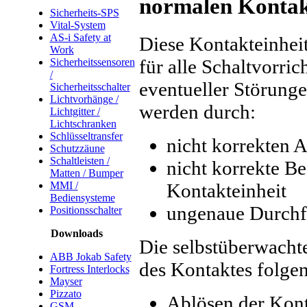
normalen Kontakt
Sicherheits-SPS
Vital-System
AS-i Safety at
Diese Kontakteinheit
Work
für alle Schaltvorri
Sicherheitssensoren
/
eventueller Störunge
Sicherheitsschalter
Lichtvorhänge /
werden durch:
Lichtgitter /
Lichtschranken
Schlüsseltransfer
nicht korrekten 
Schutzzäune
Schaltleisten /
nicht korrekte B
Matten / Bumper
Kontakteinheit
MMI /
Bediensysteme
ungenaue Durchfü
Positionsschalter
Downloads
Die selbstüberwachte
ABB Jokab Safety
des Kontaktes folge
Fortress Interlocks
Mayser
Pizzato
Ablösen der Kont
GSM